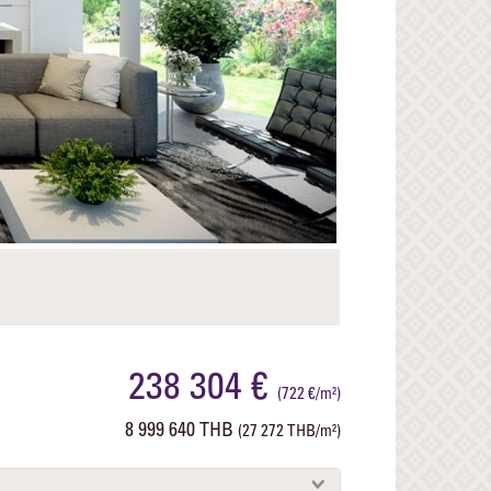
Next
238 304 €
(722 €/m²)
8 999 640 THB
(27 272 THB/m²)