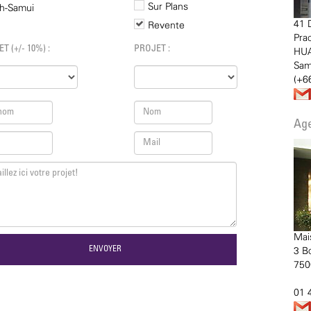
Sur Plans
h-Samui
41 
Revente
Pra
 (+/- 10%) :
PROJET :
HUA
Sa
(+6
Age
Mai
3 B
750
01 