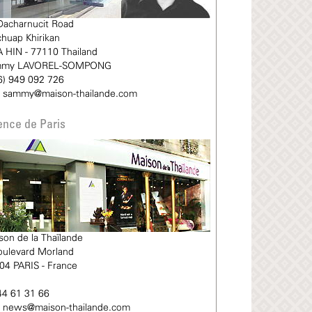
Dacharnucit Road
chuap Khirikan
 HIN - 77110 Thailand
mmy LAVOREL-SOMPONG
6) 949 092 726
sammy@maison-thailande.com
nce de Paris
son de la Thaïlande
oulevard Morland
04 PARIS - France
44 61 31 66
news@maison-thailande.com