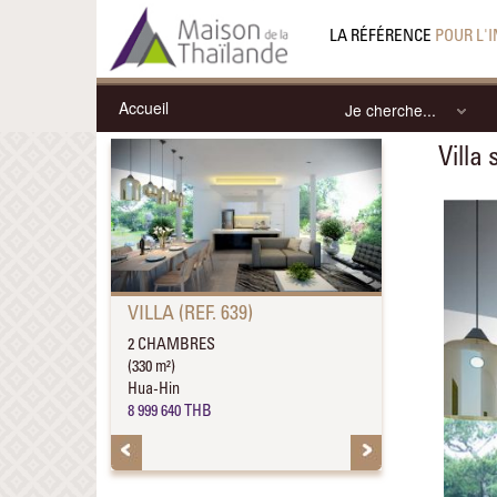
LA RÉFÉRENCE
POUR L'
Accueil
Je cherche...
Villa
VILLA (REF. 639)
2 CHAMBRES
(330 m²)
Hua-Hin
8 999 640 THB