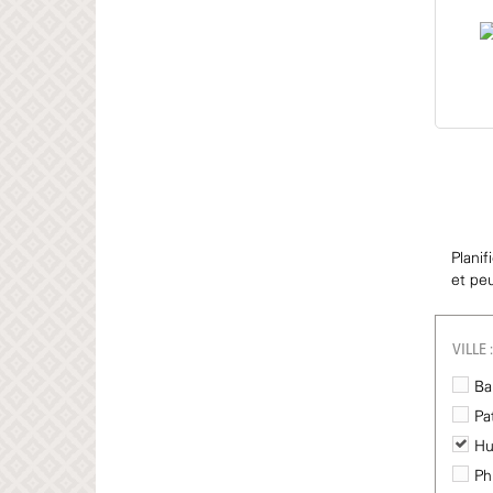
Planif
et pe
VILLE :
Ba
Pa
Hu
Ph