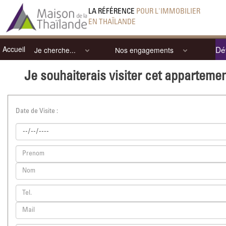
LA RÉFÉRENCE
POUR L'IMMOBILIER
EN THAÏLANDE
Accueil
Dét
Je cherche...
Nos engagements
Je souhaiterais visiter cet apparteme
Date de Visite :