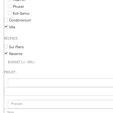
Hua-Hin
Phuket
Koh-Samui
Condominium
Villa
RÉCENCE :
Sur Plans
Revente
BUDGET (+/- 10%) :
PROJET :