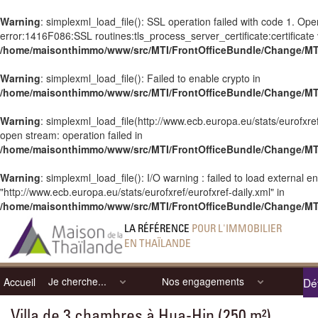
Warning
: simplexml_load_file(): SSL operation failed with code 1. O
error:1416F086:SSL routines:tls_process_server_certificate:certificate v
/home/maisonthimmo/www/src/MTI/FrontOfficeBundle/Change/M
Warning
: simplexml_load_file(): Failed to enable crypto in
/home/maisonthimmo/www/src/MTI/FrontOfficeBundle/Change/M
Warning
: simplexml_load_file(http://www.ecb.europa.eu/stats/eurofxref/
open stream: operation failed in
/home/maisonthimmo/www/src/MTI/FrontOfficeBundle/Change/M
Warning
: simplexml_load_file(): I/O warning : failed to load external en
"http://www.ecb.europa.eu/stats/eurofxref/eurofxref-daily.xml" in
/home/maisonthimmo/www/src/MTI/FrontOfficeBundle/Change/M
LA RÉFÉRENCE
POUR L'IMMOBILIER
EN THAÏLANDE
Je cherche...
Nos engagements
Accueil
Dét