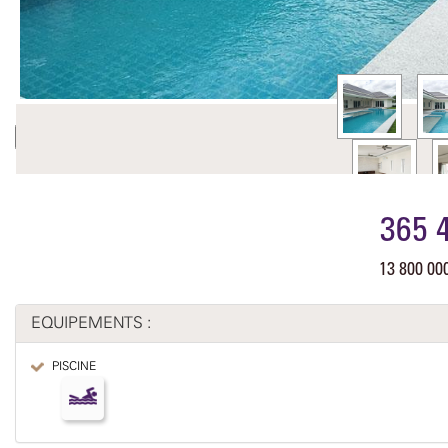
Previous
Nex
365 
13 800 0
EQUIPEMENTS :
PISCINE